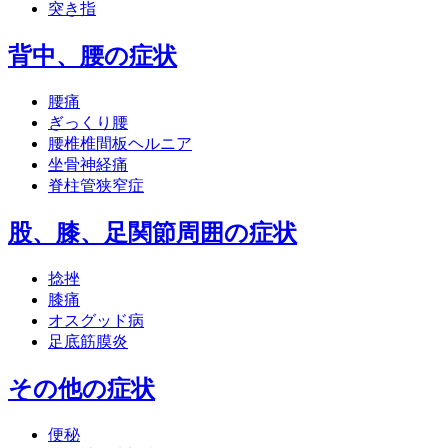
突き指
背中、腰の症状
腰痛
ぎっくり腰
腰椎椎間板ヘルニア
坐骨神経痛
脊柱管狭窄症
股、膝、足関節周囲の症状
捻挫
膝痛
オスグッド病
足底筋膜炎
その他の症状
便秘