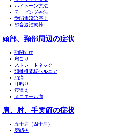
ハイトーン療法
テーピング療法
微弱電流治療器
超音波治療器
頭部、頸部周辺の症状
顎関節症
肩こり
ストレートネック
頸椎椎間板ヘルニア
頭痛
耳鳴り
寝違え
メニエール病
肩、肘、手関節の症状
五十肩（四十肩）
腱鞘炎