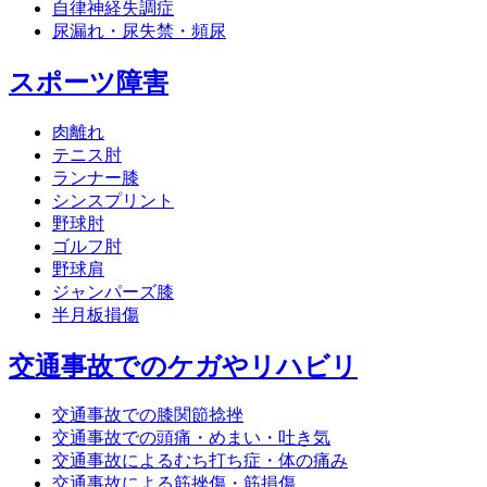
自律神経失調症
尿漏れ・尿失禁・頻尿
スポーツ障害
肉離れ
テニス肘
ランナー膝
シンスプリント
野球肘
ゴルフ肘
野球肩
ジャンパーズ膝
半月板損傷
交通事故でのケガやリハビリ
交通事故での膝関節捻挫
交通事故での頭痛・めまい・吐き気
交通事故によるむち打ち症・体の痛み
交通事故による筋挫傷・筋損傷