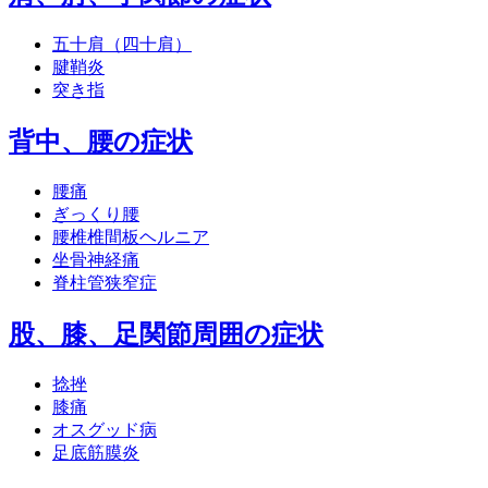
五十肩（四十肩）
腱鞘炎
突き指
背中、腰の症状
腰痛
ぎっくり腰
腰椎椎間板ヘルニア
坐骨神経痛
脊柱管狭窄症
股、膝、足関節周囲の症状
捻挫
膝痛
オスグッド病
足底筋膜炎