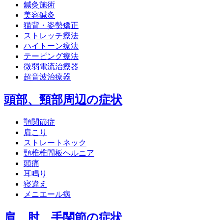
鍼灸施術
美容鍼灸
猫背・姿勢矯正
ストレッチ療法
ハイトーン療法
テーピング療法
微弱電流治療器
超音波治療器
頭部、頸部周辺の症状
顎関節症
肩こり
ストレートネック
頸椎椎間板ヘルニア
頭痛
耳鳴り
寝違え
メニエール病
肩、肘、手関節の症状